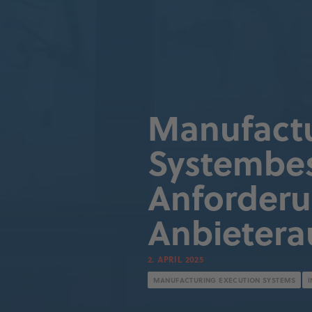
Manufactu
Systembes
Anforderu
Anbietera
2. APRIL 2025
MANUFACTURING EXECUTION SYSTEMS
I