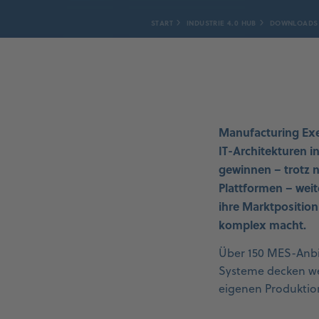
START
INDUSTRIE 4.0 HUB
DOWNLOADS
Manufacturing Exec
IT-Architekturen 
gewinnen – trotz n
Plattformen – weit
ihre Marktpositio
komplex macht.
Über 150 MES-Anbie
Systeme decken we
eigenen Produktio