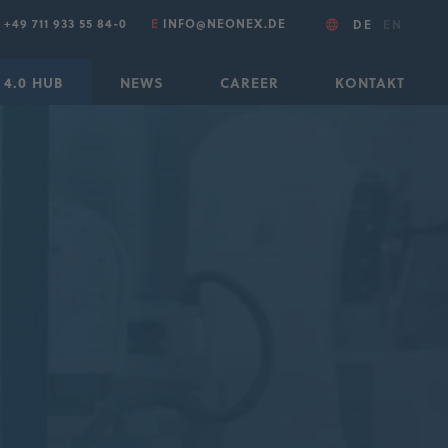
T
+49 711 933 55 84-0
E
INFO@NEONEX.DE
DE
EN
 4.0 HUB
NEWS
CAREER
KONTAKT