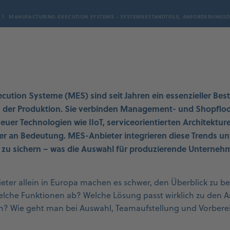
MANUFACTURING EXECUTION SYSTEMS - SYSTEMBESTANDTEILE, ANFORDERUNGSD
ution Systeme (MES) sind seit Jahren ein essenzieller Bes
in der Produktion. Sie verbinden Management- und Shopfl
euer Technologien wie IIoT, serviceorientierten Architektu
er an Bedeutung. MES-Anbieter integrieren diese Trends un
n zu sichern – was die Auswahl für produzierende Untern
ter allein in Europa machen es schwer, den Überblick zu b
lche Funktionen ab? Welche Lösung passt wirklich zu den 
n? Wie geht man bei Auswahl, Teamaufstellung und Vorberei