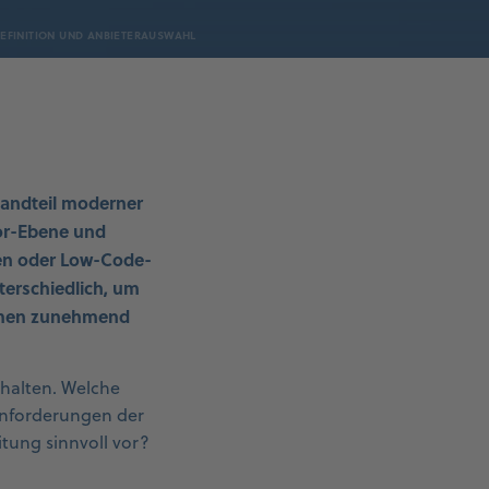
EFINITION UND ANBIETERAUSWAHL
tandteil moderner
oor-Ebene und
ren oder Low-Code-
terschiedlich, um
ehmen zunehmend
ehalten. Welche
Anforderungen der
tung sinnvoll vor?