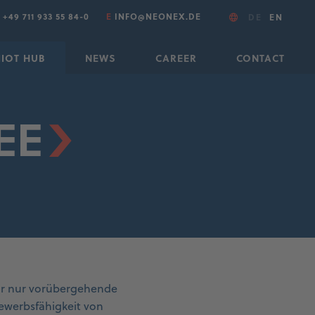
T
+49 711 933 55 84-0
E
INFO@NEONEX.DE
DE
EN
IIOT HUB
NEWS
CAREER
CONTACT
EE
ehr nur vorübergehende
werbsfähigkeit von