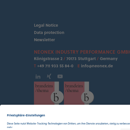
Legal Notice
Data protection
Newsletter
NEONEX INDUSTRY PERFORMANCE GMB
Königstrasse 2
/
70173 Stuttgart
/
Germany
T
+49 711 933 55 84-0
E
info@neonex.de