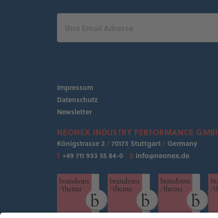
Impressum
Datenschutz
Newsletter
NEONEX INDUSTRY PERFORMANCE GMB
Königstrasse 2
/
70173 Stuttgart
/
Germany
T
+49 711 933 55 84-0
E
info@neonex.de