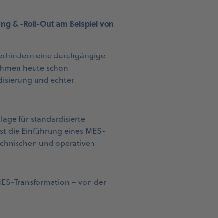
ung & -Roll-Out am Beispiel von
verhindern eine durchgängige
nehmen heute schon
disierung und echter
age für standardisierte
ist die Einführung eines MES-
echnischen und operativen
MES-Transformation – von der