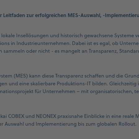
er Leitfaden zur erfolgreichen MES-Auswahl, -Implementier
, lokale Insellösungen und historisch gewachsene Systeme 
ions in Industrieunternehmen. Dabei ist es egal, ob Unter
 sammeln oder nicht - es mangelt an Transparenz, Standar
stem (MES) kann diese Transparenz schaffen und die Grundl
en und eine skalierbare Produktions-IT bilden. Gleichzeitig 
mationsprojekt für Unternehmen – mit organisatorischen, t
kai COBEX und NEONEX praxisnahe Einblicke in eine reale 
er Auswahl und Implementierung bis zum globalen Rollout.