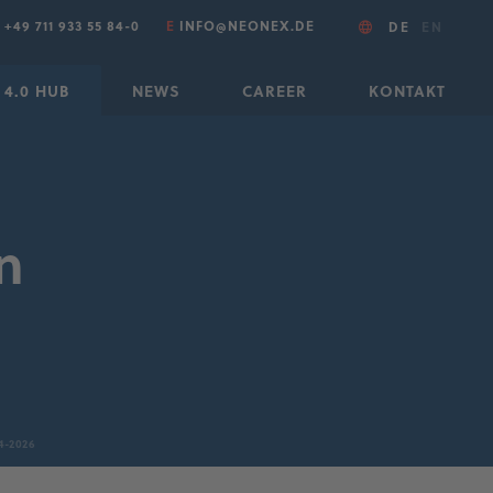
T
+49 711 933 55 84-0
E
INFO@NEONEX.DE
DE
EN
 4.0 HUB
NEWS
CAREER
KONTAKT
n
4-2026