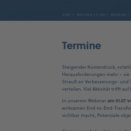
START
INDUSTRIE 4.0 HUB
WEBINARE
Termine
Steigender Kostendruck, volat
Herausforderungen mehr – sie s
Strauß an Verbesserungs- und T
verteilen. Viel Aktivität trifft a
am 01.07 v
In unserem Webinar
wirksamen End-to-End-Transfor
sichtbar macht, Potenziale obje