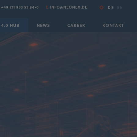
T
+49 711 933 55 84-0
E
INFO@NEONEX.DE
DE
EN
 4.0 HUB
NEWS
CAREER
KONTAKT