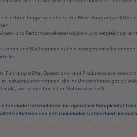
zentralen Schritte, die wirksame Unternehmens-Transforma
 die echten Engpässe entlang der Wertschöpfung sichtbar m
ssen
vitäts- und Performancehebel objektiv und vergleichbar eins
titionen und Maßnahmen auf die wenigen entscheidenden He
erteilen
Os, Führungskräfte, Operations- und Produktionsverantwortli
 in Industrieunternehmen, die ihr Unternehmen gezielt weit
rt wirkt, wo sie den höchsten Mehrwert schafft.
wie führende Unternehmen aus operativer Komplexität fok
setzte Initiativen den entscheidenden Unterschied ausmac