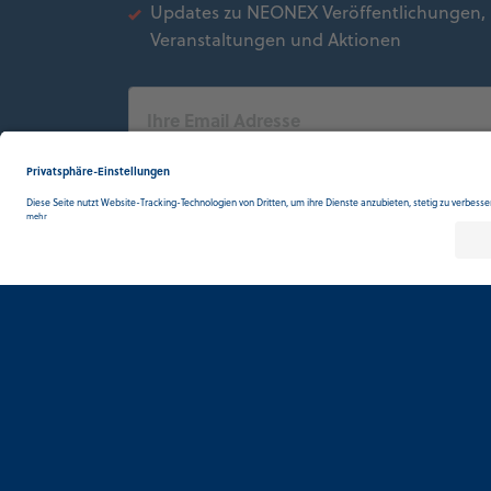
Updates zu NEONEX Veröffentlichungen,
Veranstaltungen und Aktionen
Impressum
Datenschutz
Newsletter
NEONEX INDUSTRY PERFORMANCE GMB
Königstrasse 2
/
70173 Stuttgart
/
Germany
T
+49 711 933 55 84-0
E
info@neonex.de