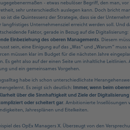
– zugegebenermaßen - etwas nebulöser Begriff, den man, vor 
heit, sehr unterschiedlich auslegen kann. Doch bricht man
 so ist die Quintessenz der Strategie, dass sie der Unterneh
r langfristiges Unternehmensziel erreicht werden soll. Und da
tscheidende Faktor, gerade in Bezug auf die Digitalisierung:
fende Einbeziehung des oberen Managements
. Diesem müss
wusst sein, eine Einigung auf das „Was“ und „Warum“ muss v
rcen müssen klar im Budget für die nächsten Jahre eingepla
 Es geht also auf der einen Seite um inhaltliche Leitlinien. 
ng und ein gemeinsames Vorgehen.
gsalltag habe ich schon unterschiedlichste Herangehenswe
Immer, wenn beim ober
nengelernt. Es zeigt sich deutlich:
Klarheit über die Sinnhaftigkeit und Ziele der Digitalisierung
kompliziert oder scheitert gar
. Ambitionierte Insellösungen
ndigkeiten, Jahresplänen und Eitelkeiten.
ispiel des OpEx Managers X. Überzeugt von den Versprech