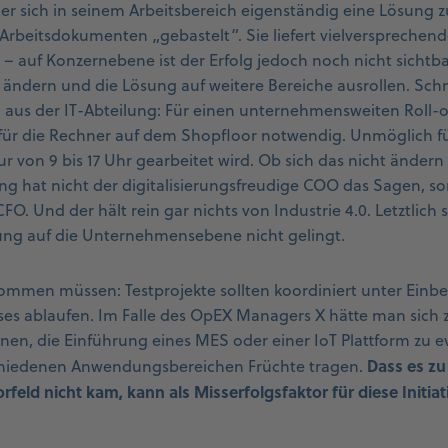
t er sich in seinem Arbeitsbereich eigenständig eine Lösung 
 Arbeitsdokumenten „gebastelt“. Sie liefert vielversprechend
 – auf Konzernebene ist der Erfolg jedoch noch nicht sichtb
 ändern und die Lösung auf weitere Bereiche ausrollen. Sch
aus der IT-Abteilung: Für einen unternehmensweiten Roll-o
ür die Rechner auf dem Shopfloor notwendig. Unmöglich für
ur von 9 bis 17 Uhr gearbeitet wird. Ob sich das nicht änder
ung hat nicht der digitalisierungsfreudige COO das Sagen, s
O. Und der hält rein gar nichts von Industrie 4.0. Letztlich st
ung auf die Unternehmensebene nicht gelingt.
kommen müssen: Testprojekte sollten koordiniert unter Einb
 ablaufen. Im Falle des OpEX Managers X hätte man sich z.
nen, die Einführung eines MES oder einer IoT Plattform zu e
Dass es zu
rschiedenen Anwendungsbereichen Früchte tragen.
eld nicht kam, kann als Misserfolgsfaktor für diese Initia