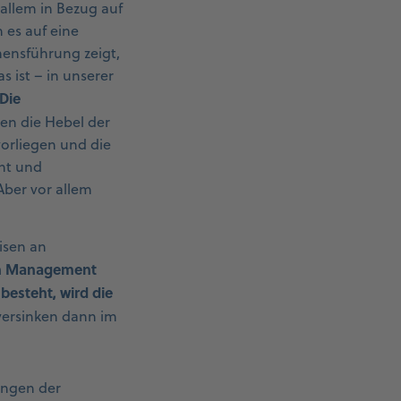
allem in Bezug auf
 es auf eine
mensführung zeigt,
s ist – in unserer
Die
en die Hebel der
orliegen und die
nt und
Aber vor allem
isen an
en Management
 besteht, wird die
 versinken dann im
ungen der