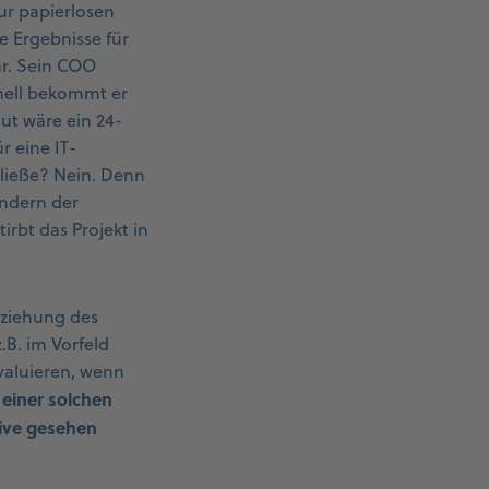
zur papierlosen
e Ergebnisse für
ar. Sein COO
nell bekommt er
ut wäre ein 24-
 eine IT-
n ließe? Nein. Denn
ondern der
irbt das Projekt in
eziehung des
B. im Vorfeld
valuieren, wenn
 einer solchen
tive gesehen