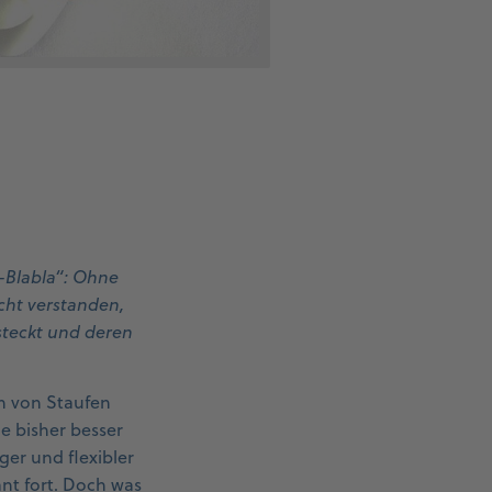
r-Blabla“: Ohne
icht verstanden,
steckt und deren
en von Staufen
ie bisher besser
er und flexibler
ant fort. Doch was