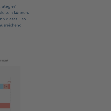
trategie?
iele sein können.
n dieses – so
 ausreichend