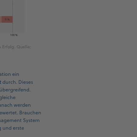
 Erfolg. Quelle:
ation ein
t
durch. Dieses
tübergreifend.
gleiche
 Danach werden
bewertet. Brauchen
Management System
g und erste