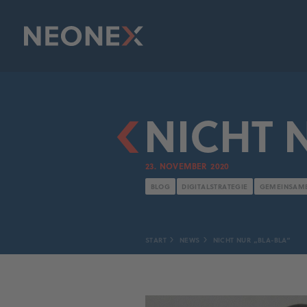
NICHT 
23. NOVEMBER 2020
BLOG
DIGITALSTRATEGIE
GEMEINSAME
START
NEWS
NICHT NUR „BLA-BLA“